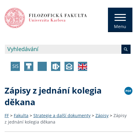
Zápisy z jednání kolegia
děkana
FF
>
Fakulta
>
Strategie a další dokumenty
>
Zápisy
>
Zápisy
z jednání kolegia děkana