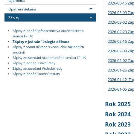
tajemníka
2026-03-16 Záp
Opatření děkana
2026-03-09 Záp
Zápisy
2026-03-02 Záp
Zápisy z jednání předsednictva Akademického
2026-02-23 Záp
senátu FF UK
2026-02-16 Záp
Zápisy z jednání kolegia děkana
Zápisy z porad děkana s vedoucími základních
2026-02-09 Záp
součástí
Zápisy ze zasedání Akademického senátu FF UK
2026-02-02 Záp
Zápisy z jednání Ediční rady
Zápisy ze zasedání Vědecké rady
2026-01-26 Záp
Zápisy z jednání komisí fakulty
2026-01-12 Záp
2026-01-05 Záp
Rok 2025
Rok 2024
Rok 2023