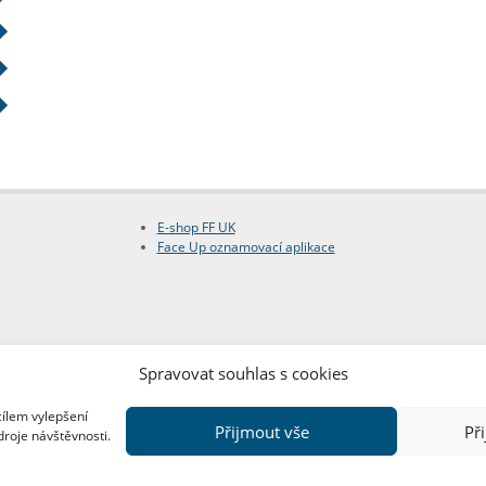
E-shop FF UK
Face Up oznamovací aplikace
Spravovat souhlas s cookies
cílem vylepšení
Přijmout vše
Př
droje návštěvnosti.
Copyright © FF UK 2026
Design:
Red Peppers