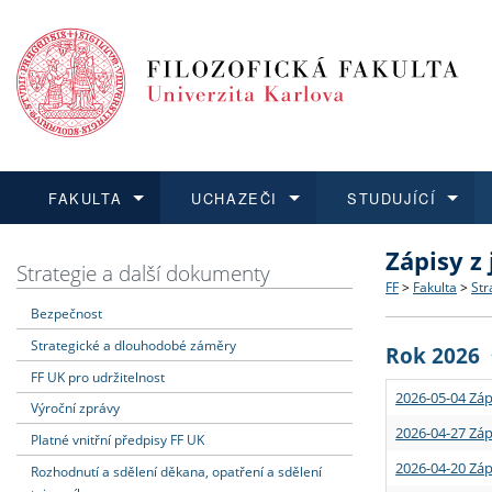
FAKULTA
UCHAZEČI
STUDUJÍCÍ
Zápisy z
FAKULTA
UCHAZEČI
STUDUJÍCÍ
VĚDA A VÝZKUM
ZAHRANIČÍ
Struktura a
Co studova
Bakalářsk
O vědě a 
Aktuální n
Strategie a další dokumenty
FF
>
Fakulta
>
Str
Bezpečnost
Dozvědět se více
Podat přihlášku
Dozvědět se více
Dozvědět se více
Dozvědět se více
Strategie 
Učitelské 
Doktorské
Akademické
Vyjíždějící
Strategické a dlouhodobé záměry
Rok 2026
Podpora a
Informace 
Rigorózní 
Granty a p
Přijíždějíc
FF UK pro udržitelnost
2026-05-04 Záp
Výroční zprávy
Absolventi
Vyjíždějíc
2026-04-27 Záp
Platné vnitřní předpisy FF UK
2026-04-20 Záp
Rozhodnutí a sdělení děkana, opatření a sdělení
Fakultní š