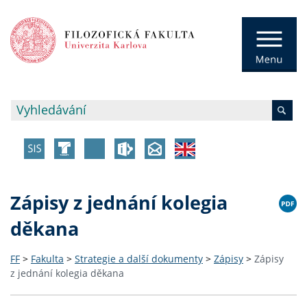
Zápisy z jednání kolegia
děkana
FF
>
Fakulta
>
Strategie a další dokumenty
>
Zápisy
>
Zápisy
z jednání kolegia děkana