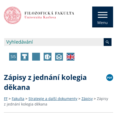
Zápisy z jednání kolegia
děkana
FF
>
Fakulta
>
Strategie a další dokumenty
>
Zápisy
>
Zápisy
z jednání kolegia děkana