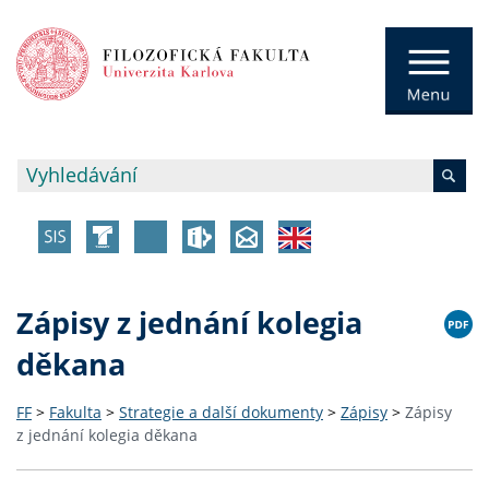
Zápisy z jednání kolegia
děkana
FF
>
Fakulta
>
Strategie a další dokumenty
>
Zápisy
>
Zápisy
z jednání kolegia děkana