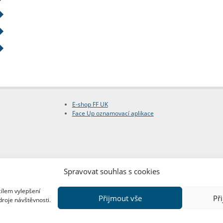
E-shop FF UK
Face Up oznamovací aplikace
Spravovat souhlas s cookies
cílem vylepšení
Přijmout vše
Př
droje návštěvnosti.
Copyright © FF UK 2026
Design:
Red Peppers