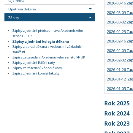
tajemníka
2026-03-16 Záp
Opatření děkana
2026-03-09 Záp
Zápisy
2026-03-02 Záp
Zápisy z jednání předsednictva Akademického
2026-02-23 Záp
senátu FF UK
2026-02-16 Záp
Zápisy z jednání kolegia děkana
Zápisy z porad děkana s vedoucími základních
2026-02-09 Záp
součástí
Zápisy ze zasedání Akademického senátu FF UK
2026-02-02 Záp
Zápisy z jednání Ediční rady
Zápisy ze zasedání Vědecké rady
2026-01-26 Záp
Zápisy z jednání komisí fakulty
2026-01-12 Záp
2026-01-05 Záp
Rok 2025
Rok 2024
Rok 2023