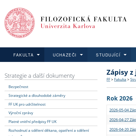
FAKULTA
UCHAZEČI
STUDUJÍCÍ
Zápisy z
FAKULTA
UCHAZEČI
STUDUJÍCÍ
VĚDA A VÝZKUM
ZAHRANIČÍ
Struktura a
Co studova
Bakalářsk
O vědě a 
Aktuální n
Strategie a další dokumenty
FF
>
Fakulta
>
Str
Bezpečnost
Dozvědět se více
Podat přihlášku
Dozvědět se více
Dozvědět se více
Dozvědět se více
Strategie 
Učitelské 
Doktorské
Akademické
Vyjíždějící
Strategické a dlouhodobé záměry
Rok 2026
Podpora a
Informace 
Rigorózní 
Granty a p
Přijíždějíc
FF UK pro udržitelnost
2026-05-04 Záp
Výroční zprávy
Absolventi
Vyjíždějíc
2026-04-27 Záp
Platné vnitřní předpisy FF UK
2026-04-20 Záp
Rozhodnutí a sdělení děkana, opatření a sdělení
Fakultní š