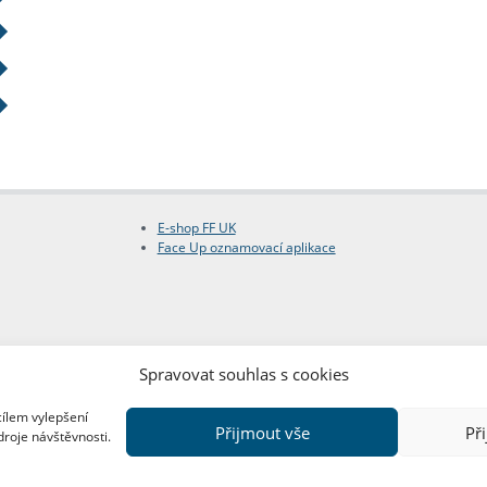
E-shop FF UK
Face Up oznamovací aplikace
Spravovat souhlas s cookies
cílem vylepšení
Přijmout vše
Př
droje návštěvnosti.
Copyright © FF UK 2026
Design:
Red Peppers