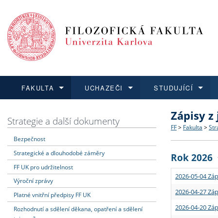
FAKULTA
UCHAZEČI
STUDUJÍCÍ
Zápisy z
FAKULTA
UCHAZEČI
STUDUJÍCÍ
VĚDA A VÝZKUM
ZAHRANIČÍ
Struktura a
Co studova
Bakalářsk
O vědě a 
Aktuální n
Strategie a další dokumenty
FF
>
Fakulta
>
Str
Bezpečnost
Dozvědět se více
Podat přihlášku
Dozvědět se více
Dozvědět se více
Dozvědět se více
Strategie 
Učitelské 
Doktorské
Akademické
Vyjíždějící
Strategické a dlouhodobé záměry
Rok 2026
Podpora a
Informace 
Rigorózní 
Granty a p
Přijíždějíc
FF UK pro udržitelnost
2026-05-04 Záp
Výroční zprávy
Absolventi
Vyjíždějíc
2026-04-27 Záp
Platné vnitřní předpisy FF UK
2026-04-20 Záp
Rozhodnutí a sdělení děkana, opatření a sdělení
Fakultní š