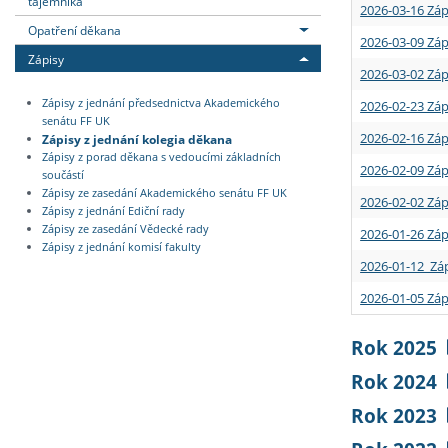
tajemníka
2026-03-16 Záp
Opatření děkana
2026-03-09 Záp
Zápisy
2026-03-02 Záp
Zápisy z jednání předsednictva Akademického
2026-02-23 Záp
senátu FF UK
2026-02-16 Záp
Zápisy z jednání kolegia děkana
Zápisy z porad děkana s vedoucími základních
2026-02-09 Záp
součástí
Zápisy ze zasedání Akademického senátu FF UK
2026-02-02 Záp
Zápisy z jednání Ediční rady
Zápisy ze zasedání Vědecké rady
2026-01-26 Záp
Zápisy z jednání komisí fakulty
2026-01-12 Záp
2026-01-05 Záp
Rok 2025
Rok 2024
Rok 2023