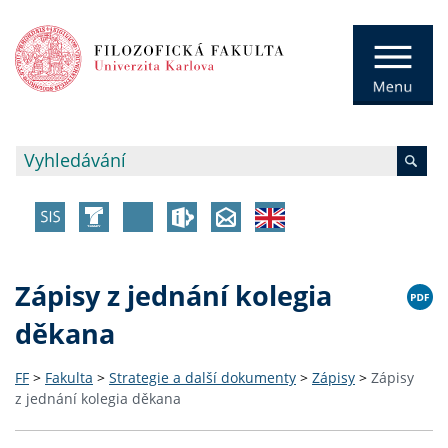
Zápisy z jednání kolegia
děkana
FF
>
Fakulta
>
Strategie a další dokumenty
>
Zápisy
>
Zápisy
z jednání kolegia děkana