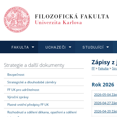
FAKULTA
UCHAZEČI
STUDUJÍCÍ
Zápisy z
FAKULTA
UCHAZEČI
STUDUJÍCÍ
VĚDA A VÝZKUM
ZAHRANIČÍ
Struktura a
Co studova
Bakalářsk
O vědě a 
Aktuální n
Strategie a další dokumenty
FF
>
Fakulta
>
Str
Bezpečnost
Dozvědět se více
Podat přihlášku
Dozvědět se více
Dozvědět se více
Dozvědět se více
Strategie 
Učitelské 
Doktorské
Akademické
Vyjíždějící
Strategické a dlouhodobé záměry
Rok 2026
Podpora a
Informace 
Rigorózní 
Granty a p
Přijíždějíc
FF UK pro udržitelnost
2026-05-04 Záp
Výroční zprávy
Absolventi
Vyjíždějíc
2026-04-27 Záp
Platné vnitřní předpisy FF UK
2026-04-20 Záp
Rozhodnutí a sdělení děkana, opatření a sdělení
Fakultní š