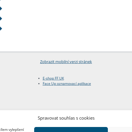
Zobrazit mobilní verzi stránek
E-shop FF UK
Face Up oznamovací aplikace
Spravovat souhlas s cookies
cílem vylepšení