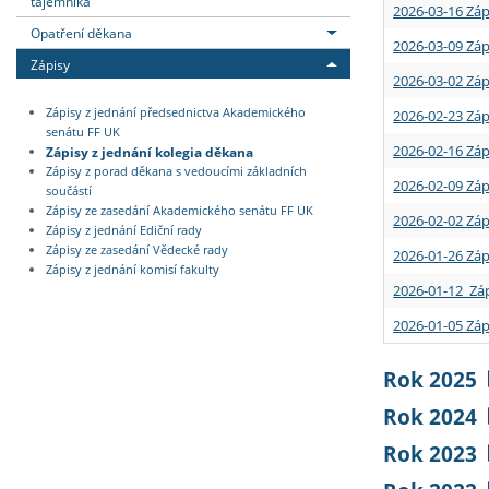
tajemníka
2026-03-16 Záp
Opatření děkana
2026-03-09 Záp
Zápisy
2026-03-02 Záp
Zápisy z jednání předsednictva Akademického
2026-02-23 Záp
senátu FF UK
2026-02-16 Záp
Zápisy z jednání kolegia děkana
Zápisy z porad děkana s vedoucími základních
2026-02-09 Záp
součástí
Zápisy ze zasedání Akademického senátu FF UK
2026-02-02 Záp
Zápisy z jednání Ediční rady
Zápisy ze zasedání Vědecké rady
2026-01-26 Záp
Zápisy z jednání komisí fakulty
2026-01-12 Záp
2026-01-05 Záp
Rok 2025
Rok 2024
Rok 2023