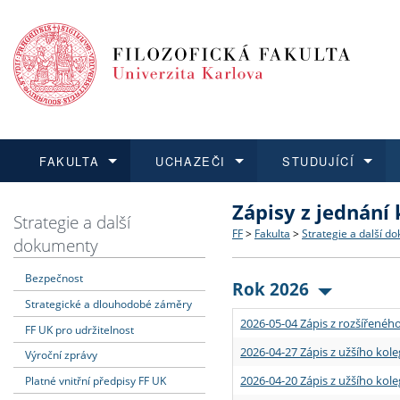
FAKULTA
UCHAZEČI
STUDUJÍCÍ
Zápisy z jednání
FAKULTA
UCHAZEČI
STUDUJÍCÍ
VĚDA A VÝZKUM
ZAHRANIČÍ
Struktura a historie
Co studovat a jak se přihlá
Bakalářské a magisterské
O vědě a výzkumu na FF
Aktuální nabídky a výběrov
Strategie a další
FF
>
Fakulta
>
Strategie a další d
dokumenty
Dozvědět se více
Podat přihlášku
Dozvědět se více
Dozvědět se více
Dozvědět se více
Strategie a další dokumen
Učitelské studijní program
Doktorské studium
Akademické kvalifikace
Vyjíždějící studenti
Bezpečnost
Rok 2026
Strategické a dlouhodobé záměry
Podpora a benefity pro z
Informace k průběhu přijím
Rigorózní řízení
Granty a projekty
Přijíždějící studenti
2026-05-04 Zápis z rozšířeného
FF UK pro udržitelnost
Absolventi fakulty
Vyjíždějící zaměstnanci
2026-04-27 Zápis z užšího kole
Výroční zprávy
2026-04-20 Zápis z užšího kole
Platné vnitřní předpisy FF UK
Fakultní školy FF UK