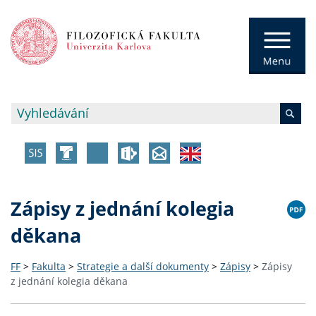
Zápisy z jednání kolegia
děkana
FF
>
Fakulta
>
Strategie a další dokumenty
>
Zápisy
>
Zápisy
z jednání kolegia děkana