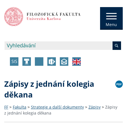
Zápisy z jednání kolegia
děkana
FF
>
Fakulta
>
Strategie a další dokumenty
>
Zápisy
>
Zápisy
z jednání kolegia děkana