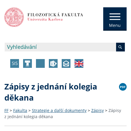
Zápisy z jednání kolegia
děkana
FF
>
Fakulta
>
Strategie a další dokumenty
>
Zápisy
>
Zápisy
z jednání kolegia děkana