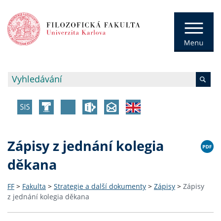
Zápisy z jednání kolegia
děkana
FF
>
Fakulta
>
Strategie a další dokumenty
>
Zápisy
>
Zápisy
z jednání kolegia děkana