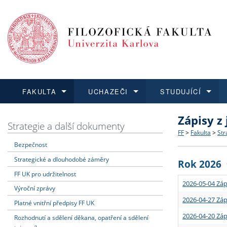
FAKULTA
UCHAZEČI
STUDUJÍCÍ
Zápisy z
FAKULTA
UCHAZEČI
STUDUJÍCÍ
VĚDA A VÝZKUM
ZAHRANIČÍ
Struktura a
Co studova
Bakalářsk
O vědě a 
Aktuální n
Strategie a další dokumenty
FF
>
Fakulta
>
Str
Bezpečnost
Dozvědět se více
Podat přihlášku
Dozvědět se více
Dozvědět se více
Dozvědět se více
Strategie 
Učitelské 
Doktorské
Akademické
Vyjíždějící
Strategické a dlouhodobé záměry
Rok 2026
Podpora a
Informace 
Rigorózní 
Granty a p
Přijíždějíc
FF UK pro udržitelnost
2026-05-04 Záp
Výroční zprávy
Absolventi
Vyjíždějíc
2026-04-27 Záp
Platné vnitřní předpisy FF UK
2026-04-20 Záp
Rozhodnutí a sdělení děkana, opatření a sdělení
Fakultní š