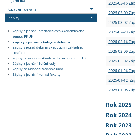
tajemníka
2026-03-16 Záp
Opatření děkana
2026-03-09 Záp
Zápisy
2026-03-02 Záp
Zápisy z jednání předsednictva Akademického
2026-02-23 Záp
senátu FF UK
2026-02-16 Záp
Zápisy z jednání kolegia děkana
Zápisy z porad děkana s vedoucími základních
2026-02-09 Záp
součástí
Zápisy ze zasedání Akademického senátu FF UK
2026-02-02 Záp
Zápisy z jednání Ediční rady
Zápisy ze zasedání Vědecké rady
2026-01-26 Záp
Zápisy z jednání komisí fakulty
2026-01-12 Záp
2026-01-05 Záp
Rok 2025
Rok 2024
Rok 2023