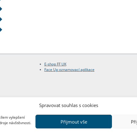
E-shop FF UK
Face Up oznamovací aplikace
Spravovat souhlas s cookies
cílem vylepšení
Přijmout vše
Př
droje návštěvnosti.
Copyright © FF UK 2026
Design:
Red Peppers