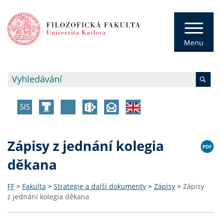
Zápisy z jednání kolegia
děkana
FF
>
Fakulta
>
Strategie a další dokumenty
>
Zápisy
>
Zápisy
z jednání kolegia děkana