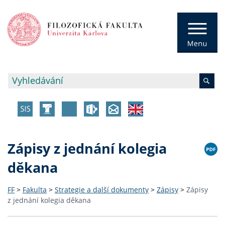
Zápisy z jednání kolegia
děkana
FF
>
Fakulta
>
Strategie a další dokumenty
>
Zápisy
>
Zápisy
z jednání kolegia děkana