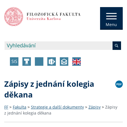
Zápisy z jednání kolegia
děkana
FF
>
Fakulta
>
Strategie a další dokumenty
>
Zápisy
>
Zápisy
z jednání kolegia děkana