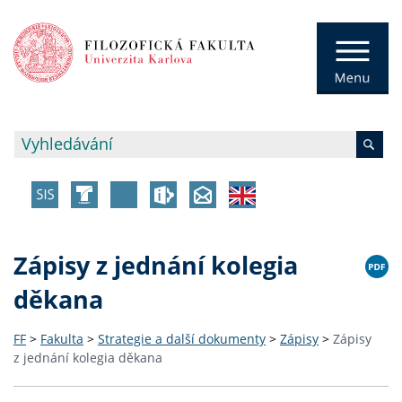
Zápisy z jednání kolegia
děkana
FF
>
Fakulta
>
Strategie a další dokumenty
>
Zápisy
>
Zápisy
z jednání kolegia děkana