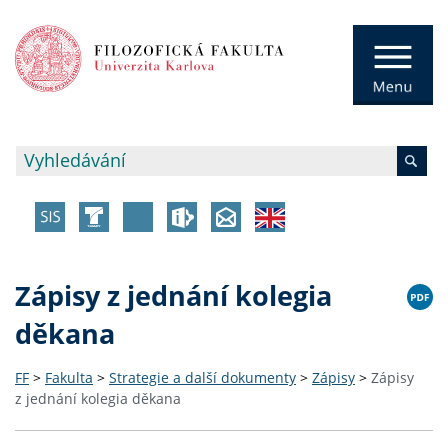
Zápisy z jednání kolegia
děkana
FF
>
Fakulta
>
Strategie a další dokumenty
>
Zápisy
>
Zápisy
z jednání kolegia děkana