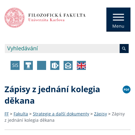
Zápisy z jednání kolegia
děkana
FF
>
Fakulta
>
Strategie a další dokumenty
>
Zápisy
>
Zápisy
z jednání kolegia děkana