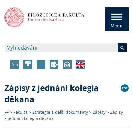
Zápisy z jednání kolegia
děkana
FF
>
Fakulta
>
Strategie a další dokumenty
>
Zápisy
>
Zápisy
z jednání kolegia děkana