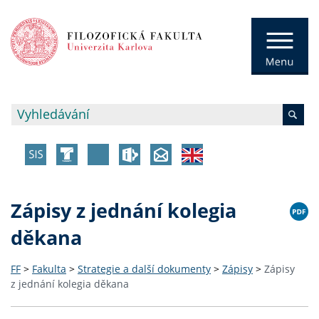
Zápisy z jednání kolegia
děkana
FF
>
Fakulta
>
Strategie a další dokumenty
>
Zápisy
>
Zápisy
z jednání kolegia děkana