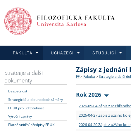
FAKULTA
UCHAZEČI
STUDUJÍCÍ
Zápisy z jednání
FAKULTA
UCHAZEČI
STUDUJÍCÍ
VĚDA A VÝZKUM
ZAHRANIČÍ
Struktura a historie
Co studovat a jak se přihlá
Bakalářské a magisterské
O vědě a výzkumu na FF
Aktuální nabídky a výběrov
Strategie a další
FF
>
Fakulta
>
Strategie a další d
dokumenty
Dozvědět se více
Podat přihlášku
Dozvědět se více
Dozvědět se více
Dozvědět se více
Strategie a další dokumen
Učitelské studijní program
Doktorské studium
Akademické kvalifikace
Vyjíždějící studenti
Bezpečnost
Rok 2026
Strategické a dlouhodobé záměry
Podpora a benefity pro z
Informace k průběhu přijím
Rigorózní řízení
Granty a projekty
Přijíždějící studenti
2026-05-04 Zápis z rozšířeného
FF UK pro udržitelnost
Absolventi fakulty
Vyjíždějící zaměstnanci
2026-04-27 Zápis z užšího kole
Výroční zprávy
2026-04-20 Zápis z užšího kole
Platné vnitřní předpisy FF UK
Fakultní školy FF UK