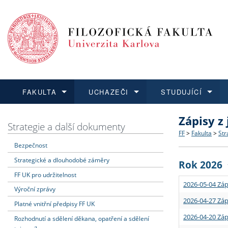
FAKULTA
UCHAZEČI
STUDUJÍCÍ
Zápisy z
FAKULTA
UCHAZEČI
STUDUJÍCÍ
VĚDA A VÝZKUM
ZAHRANIČÍ
Struktura a
Co studova
Bakalářsk
O vědě a 
Aktuální n
Strategie a další dokumenty
FF
>
Fakulta
>
Str
Bezpečnost
Dozvědět se více
Podat přihlášku
Dozvědět se více
Dozvědět se více
Dozvědět se více
Strategie 
Učitelské 
Doktorské
Akademické
Vyjíždějící
Strategické a dlouhodobé záměry
Rok 2026
Podpora a
Informace 
Rigorózní 
Granty a p
Přijíždějíc
FF UK pro udržitelnost
2026-05-04 Záp
Výroční zprávy
Absolventi
Vyjíždějíc
2026-04-27 Záp
Platné vnitřní předpisy FF UK
2026-04-20 Záp
Rozhodnutí a sdělení děkana, opatření a sdělení
Fakultní š