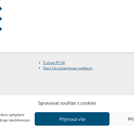
E-shop FF UK
Face Up oznamovací aplikace
Spravovat souhlas s cookies
cílem vylepšení
Přijmout vše
Př
droje návštěvnosti.
Copyright © FF UK 2026
Design:
Red Peppers