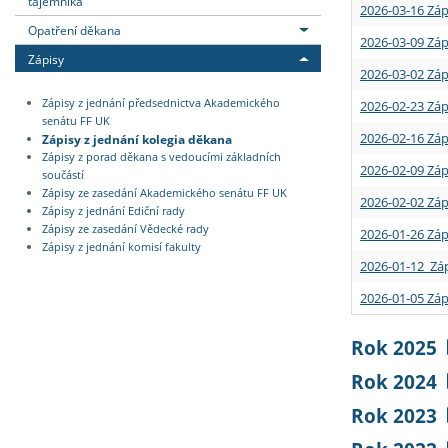
tajemníka
2026-03-16 Záp
Opatření děkana
2026-03-09 Záp
Zápisy
2026-03-02 Záp
Zápisy z jednání předsednictva Akademického
2026-02-23 Záp
senátu FF UK
2026-02-16 Záp
Zápisy z jednání kolegia děkana
Zápisy z porad děkana s vedoucími základních
2026-02-09 Záp
součástí
Zápisy ze zasedání Akademického senátu FF UK
2026-02-02 Záp
Zápisy z jednání Ediční rady
Zápisy ze zasedání Vědecké rady
2026-01-26 Záp
Zápisy z jednání komisí fakulty
2026-01-12 Záp
2026-01-05 Záp
Rok 2025
Rok 2024
Rok 2023