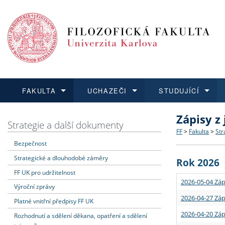
FAKULTA
UCHAZEČI
STUDUJÍCÍ
Zápisy z
FAKULTA
UCHAZEČI
STUDUJÍCÍ
VĚDA A VÝZKUM
ZAHRANIČÍ
Struktura a
Co studova
Bakalářsk
O vědě a 
Aktuální n
Strategie a další dokumenty
FF
>
Fakulta
>
Str
Bezpečnost
Dozvědět se více
Podat přihlášku
Dozvědět se více
Dozvědět se více
Dozvědět se více
Strategie 
Učitelské 
Doktorské
Akademické
Vyjíždějící
Strategické a dlouhodobé záměry
Rok 2026
Podpora a
Informace 
Rigorózní 
Granty a p
Přijíždějíc
FF UK pro udržitelnost
2026-05-04 Záp
Výroční zprávy
Absolventi
Vyjíždějíc
2026-04-27 Záp
Platné vnitřní předpisy FF UK
2026-04-20 Záp
Rozhodnutí a sdělení děkana, opatření a sdělení
Fakultní š