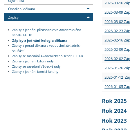
tajemníka
2026-03-16 Záp
Opatření děkana
2026-03-09 Záp
Zápisy
2026-03-02 Záp
Zápisy z jednání předsednictva Akademického
2026-02-23 Záp
senátu FF UK
2026-02-16 Záp
Zápisy z jednání kolegia děkana
Zápisy z porad děkana s vedoucími základních
2026-02-09 Záp
součástí
Zápisy ze zasedání Akademického senátu FF UK
2026-02-02 Záp
Zápisy z jednání Ediční rady
Zápisy ze zasedání Vědecké rady
2026-01-26 Záp
Zápisy z jednání komisí fakulty
2026-01-12 Záp
2026-01-05 Záp
Rok 2025
Rok 2024
Rok 2023