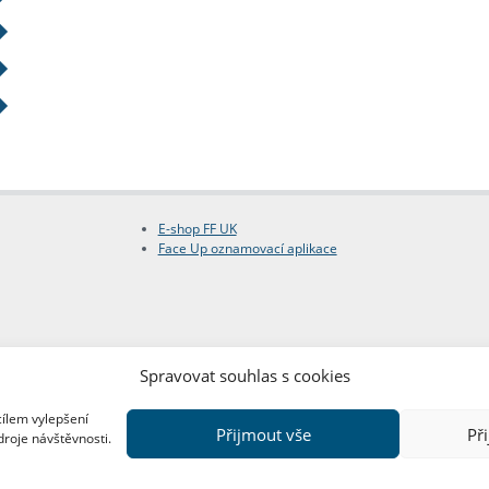
E-shop FF UK
Face Up oznamovací aplikace
Spravovat souhlas s cookies
cílem vylepšení
Přijmout vše
Př
droje návštěvnosti.
Copyright © FF UK 2026
Design:
Red Peppers