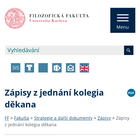
Zápisy z jednání kolegia
děkana
FF
>
Fakulta
>
Strategie a další dokumenty
>
Zápisy
>
Zápisy
z jednání kolegia děkana