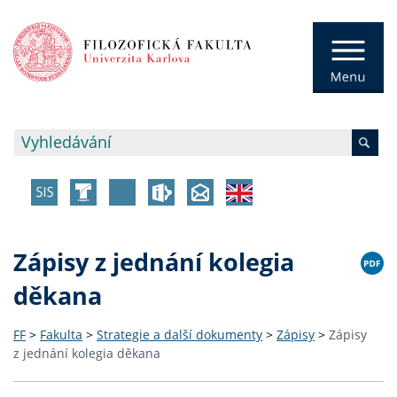
Zápisy z jednání kolegia
děkana
FF
>
Fakulta
>
Strategie a další dokumenty
>
Zápisy
>
Zápisy
z jednání kolegia děkana