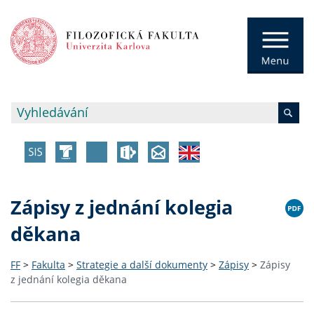
Zápisy z jednání kolegia
děkana
FF
>
Fakulta
>
Strategie a další dokumenty
>
Zápisy
>
Zápisy
z jednání kolegia děkana