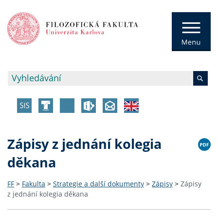
Zápisy z jednání kolegia
děkana
FF
>
Fakulta
>
Strategie a další dokumenty
>
Zápisy
>
Zápisy
z jednání kolegia děkana