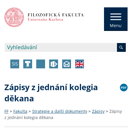
Zápisy z jednání kolegia
děkana
FF
>
Fakulta
>
Strategie a další dokumenty
>
Zápisy
>
Zápisy
z jednání kolegia děkana