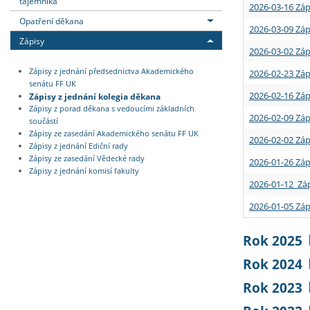
tajemníka
2026-03-16 Záp
Opatření děkana
2026-03-09 Záp
Zápisy
2026-03-02 Záp
Zápisy z jednání předsednictva Akademického
2026-02-23 Záp
senátu FF UK
2026-02-16 Záp
Zápisy z jednání kolegia děkana
Zápisy z porad děkana s vedoucími základních
2026-02-09 Záp
součástí
Zápisy ze zasedání Akademického senátu FF UK
2026-02-02 Záp
Zápisy z jednání Ediční rady
Zápisy ze zasedání Vědecké rady
2026-01-26 Záp
Zápisy z jednání komisí fakulty
2026-01-12 Záp
2026-01-05 Záp
Rok 2025
Rok 2024
Rok 2023