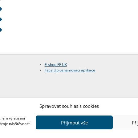
E-shop FF UK
Face Up oznamovací aplikace
Spravovat souhlas s cookies
cílem vylepšení
Přijmout vše
Př
droje návštěvnosti.
Copyright © FF UK 2026
Design:
Red Peppers