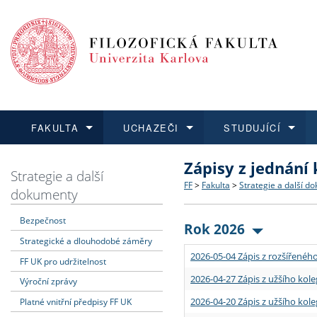
FAKULTA
UCHAZEČI
STUDUJÍCÍ
Zápisy z jednání
FAKULTA
UCHAZEČI
STUDUJÍCÍ
VĚDA A VÝZKUM
ZAHRANIČÍ
Struktura a historie
Co studovat a jak se přihlá
Bakalářské a magisterské
O vědě a výzkumu na FF
Aktuální nabídky a výběrov
Strategie a další
FF
>
Fakulta
>
Strategie a další d
dokumenty
Dozvědět se více
Podat přihlášku
Dozvědět se více
Dozvědět se více
Dozvědět se více
Strategie a další dokumen
Učitelské studijní program
Doktorské studium
Akademické kvalifikace
Vyjíždějící studenti
Bezpečnost
Rok 2026
Strategické a dlouhodobé záměry
Podpora a benefity pro z
Informace k průběhu přijím
Rigorózní řízení
Granty a projekty
Přijíždějící studenti
2026-05-04 Zápis z rozšířeného
FF UK pro udržitelnost
Absolventi fakulty
Vyjíždějící zaměstnanci
2026-04-27 Zápis z užšího kole
Výroční zprávy
2026-04-20 Zápis z užšího kole
Platné vnitřní předpisy FF UK
Fakultní školy FF UK