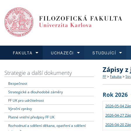
FAKULTA
UCHAZEČI
STUDUJÍCÍ
Zápisy z
FAKULTA
UCHAZEČI
STUDUJÍCÍ
VĚDA A VÝZKUM
ZAHRANIČÍ
Struktura a
Co studova
Bakalářsk
O vědě a 
Aktuální n
Strategie a další dokumenty
FF
>
Fakulta
>
Str
Bezpečnost
Dozvědět se více
Podat přihlášku
Dozvědět se více
Dozvědět se více
Dozvědět se více
Strategie 
Učitelské 
Doktorské
Akademické
Vyjíždějící
Strategické a dlouhodobé záměry
Rok 2026
Podpora a
Informace 
Rigorózní 
Granty a p
Přijíždějíc
FF UK pro udržitelnost
2026-05-04 Záp
Výroční zprávy
Absolventi
Vyjíždějíc
2026-04-27 Záp
Platné vnitřní předpisy FF UK
2026-04-20 Záp
Rozhodnutí a sdělení děkana, opatření a sdělení
Fakultní š