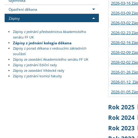
tajemníka
2026-03-16 Záp
Opatření děkana
2026-03-09 Záp
Zápisy
2026-03-02 Záp
Zápisy z jednání předsednictva Akademického
2026-02-23 Záp
senátu FF UK
2026-02-16 Záp
Zápisy z jednání kolegia děkana
Zápisy z porad děkana s vedoucími základních
2026-02-09 Záp
součástí
Zápisy ze zasedání Akademického senátu FF UK
2026-02-02 Záp
Zápisy z jednání Ediční rady
Zápisy ze zasedání Vědecké rady
2026-01-26 Záp
Zápisy z jednání komisí fakulty
2026-01-12 Záp
2026-01-05 Záp
Rok 2025
Rok 2024
Rok 2023