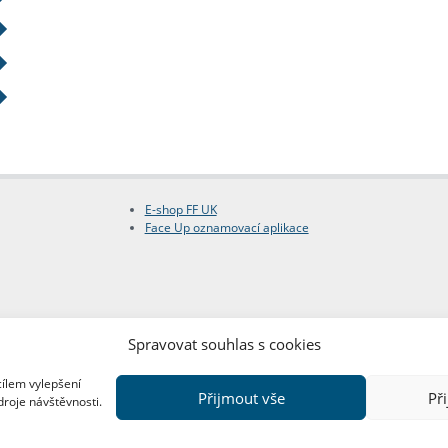
E-shop FF UK
Face Up oznamovací aplikace
Spravovat souhlas s cookies
cílem vylepšení
Přijmout vše
Př
droje návštěvnosti.
Copyright © FF UK 2026
Design:
Red Peppers