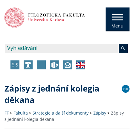
Zápisy z jednání kolegia
děkana
FF
>
Fakulta
>
Strategie a další dokumenty
>
Zápisy
>
Zápisy
z jednání kolegia děkana