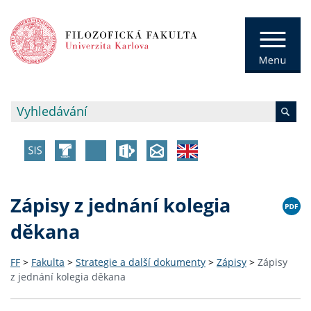
Zápisy z jednání kolegia
děkana
FF
>
Fakulta
>
Strategie a další dokumenty
>
Zápisy
>
Zápisy
z jednání kolegia děkana