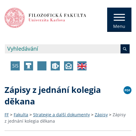
Zápisy z jednání kolegia
děkana
FF
>
Fakulta
>
Strategie a další dokumenty
>
Zápisy
>
Zápisy
z jednání kolegia děkana