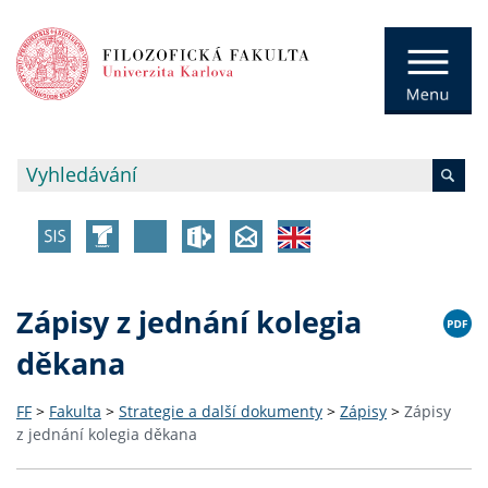
Zápisy z jednání kolegia
děkana
FF
>
Fakulta
>
Strategie a další dokumenty
>
Zápisy
>
Zápisy
z jednání kolegia děkana