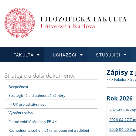
FAKULTA
UCHAZEČI
STUDUJÍCÍ
Zápisy z
FAKULTA
UCHAZEČI
STUDUJÍCÍ
VĚDA A VÝZKUM
ZAHRANIČÍ
Struktura a
Co studova
Bakalářsk
O vědě a 
Aktuální n
Strategie a další dokumenty
FF
>
Fakulta
>
Str
Bezpečnost
Dozvědět se více
Podat přihlášku
Dozvědět se více
Dozvědět se více
Dozvědět se více
Strategie 
Učitelské 
Doktorské
Akademické
Vyjíždějící
Strategické a dlouhodobé záměry
Rok 2026
Podpora a
Informace 
Rigorózní 
Granty a p
Přijíždějíc
FF UK pro udržitelnost
2026-05-04 Záp
Výroční zprávy
Absolventi
Vyjíždějíc
2026-04-27 Záp
Platné vnitřní předpisy FF UK
2026-04-20 Záp
Rozhodnutí a sdělení děkana, opatření a sdělení
Fakultní š