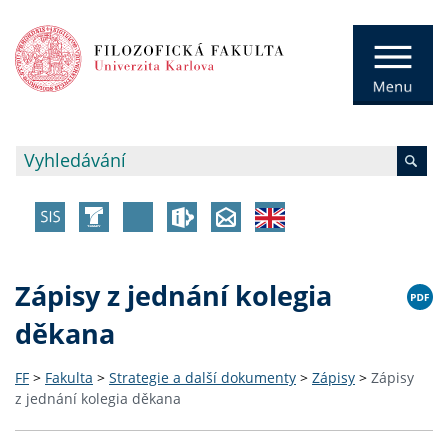
Zápisy z jednání kolegia
děkana
FF
>
Fakulta
>
Strategie a další dokumenty
>
Zápisy
>
Zápisy
z jednání kolegia děkana