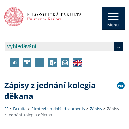
Zápisy z jednání kolegia
děkana
FF
>
Fakulta
>
Strategie a další dokumenty
>
Zápisy
>
Zápisy
z jednání kolegia děkana