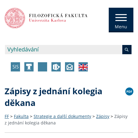
Zápisy z jednání kolegia
děkana
FF
>
Fakulta
>
Strategie a další dokumenty
>
Zápisy
>
Zápisy
z jednání kolegia děkana