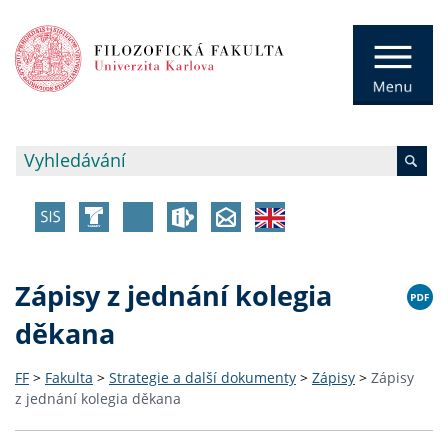
Zápisy z jednání kolegia
děkana
FF
>
Fakulta
>
Strategie a další dokumenty
>
Zápisy
>
Zápisy
z jednání kolegia děkana