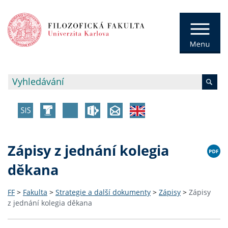
Zápisy z jednání kolegia
děkana
FF
>
Fakulta
>
Strategie a další dokumenty
>
Zápisy
>
Zápisy
z jednání kolegia děkana