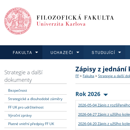
FAKULTA
UCHAZEČI
STUDUJÍCÍ
Zápisy z jednání
FAKULTA
UCHAZEČI
STUDUJÍCÍ
VĚDA A VÝZKUM
ZAHRANIČÍ
Struktura a historie
Co studovat a jak se přihlá
Bakalářské a magisterské
O vědě a výzkumu na FF
Aktuální nabídky a výběrov
Strategie a další
FF
>
Fakulta
>
Strategie a další d
dokumenty
Dozvědět se více
Podat přihlášku
Dozvědět se více
Dozvědět se více
Dozvědět se více
Strategie a další dokumen
Učitelské studijní program
Doktorské studium
Akademické kvalifikace
Vyjíždějící studenti
Bezpečnost
Rok 2026
Strategické a dlouhodobé záměry
Podpora a benefity pro z
Informace k průběhu přijím
Rigorózní řízení
Granty a projekty
Přijíždějící studenti
2026-05-04 Zápis z rozšířeného
FF UK pro udržitelnost
Absolventi fakulty
Vyjíždějící zaměstnanci
2026-04-27 Zápis z užšího kole
Výroční zprávy
2026-04-20 Zápis z užšího kole
Platné vnitřní předpisy FF UK
Fakultní školy FF UK