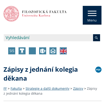
Zápisy z jednání kolegia
děkana
FF
>
Fakulta
>
Strategie a další dokumenty
>
Zápisy
>
Zápisy
z jednání kolegia děkana