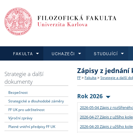
FAKULTA
UCHAZEČI
STUDUJÍCÍ
Zápisy z jednání
FAKULTA
UCHAZEČI
STUDUJÍCÍ
VĚDA A VÝZKUM
ZAHRANIČÍ
Struktura a historie
Co studovat a jak se přihlá
Bakalářské a magisterské
O vědě a výzkumu na FF
Aktuální nabídky a výběrov
Strategie a další
FF
>
Fakulta
>
Strategie a další d
dokumenty
Dozvědět se více
Podat přihlášku
Dozvědět se více
Dozvědět se více
Dozvědět se více
Strategie a další dokumen
Učitelské studijní program
Doktorské studium
Akademické kvalifikace
Vyjíždějící studenti
Bezpečnost
Rok 2026
Strategické a dlouhodobé záměry
Podpora a benefity pro z
Informace k průběhu přijím
Rigorózní řízení
Granty a projekty
Přijíždějící studenti
2026-05-04 Zápis z rozšířeného
FF UK pro udržitelnost
Absolventi fakulty
Vyjíždějící zaměstnanci
2026-04-27 Zápis z užšího kole
Výroční zprávy
2026-04-20 Zápis z užšího kole
Platné vnitřní předpisy FF UK
Fakultní školy FF UK