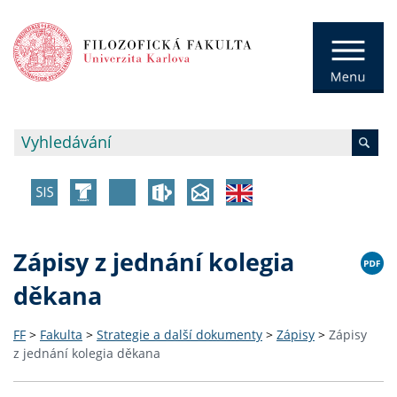
Zápisy z jednání kolegia
děkana
FF
>
Fakulta
>
Strategie a další dokumenty
>
Zápisy
>
Zápisy
z jednání kolegia děkana