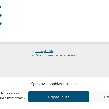
E-shop FF UK
Face Up oznamovací aplikace
Spravovat souhlas s cookies
cílem vylepšení
Přijmout vše
Př
droje návštěvnosti.
Copyright © FF UK 2026
Design:
Red Peppers