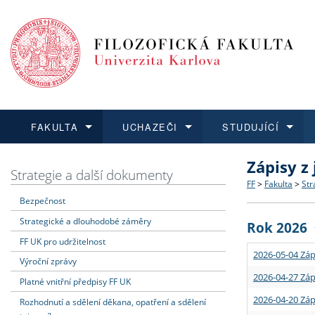
FAKULTA
UCHAZEČI
STUDUJÍCÍ
Zápisy z
FAKULTA
UCHAZEČI
STUDUJÍCÍ
VĚDA A VÝZKUM
ZAHRANIČÍ
Struktura a
Co studova
Bakalářsk
O vědě a 
Aktuální n
Strategie a další dokumenty
FF
>
Fakulta
>
Str
Bezpečnost
Dozvědět se více
Podat přihlášku
Dozvědět se více
Dozvědět se více
Dozvědět se více
Strategie 
Učitelské 
Doktorské
Akademické
Vyjíždějící
Strategické a dlouhodobé záměry
Rok 2026
Podpora a
Informace 
Rigorózní 
Granty a p
Přijíždějíc
FF UK pro udržitelnost
2026-05-04 Záp
Výroční zprávy
Absolventi
Vyjíždějíc
2026-04-27 Záp
Platné vnitřní předpisy FF UK
2026-04-20 Záp
Rozhodnutí a sdělení děkana, opatření a sdělení
Fakultní š