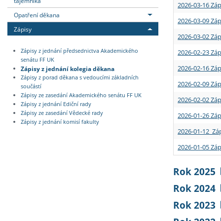
tajemníka
2026-03-16 Záp
Opatření děkana
2026-03-09 Záp
Zápisy
2026-03-02 Záp
Zápisy z jednání předsednictva Akademického
2026-02-23 Záp
senátu FF UK
2026-02-16 Záp
Zápisy z jednání kolegia děkana
Zápisy z porad děkana s vedoucími základních
2026-02-09 Záp
součástí
Zápisy ze zasedání Akademického senátu FF UK
2026-02-02 Záp
Zápisy z jednání Ediční rady
Zápisy ze zasedání Vědecké rady
2026-01-26 Záp
Zápisy z jednání komisí fakulty
2026-01-12 Záp
2026-01-05 Záp
Rok 2025
Rok 2024
Rok 2023