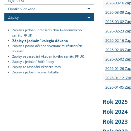
tajemníka
2026-03-16 Záp
Opatření děkana
2026-03-09 Záp
Zápisy
2026-03-02 Záp
Zápisy z jednání předsednictva Akademického
2026-02-23 Záp
senátu FF UK
2026-02-16 Záp
Zápisy z jednání kolegia děkana
Zápisy z porad děkana s vedoucími základních
2026-02-09 Záp
součástí
Zápisy ze zasedání Akademického senátu FF UK
2026-02-02 Záp
Zápisy z jednání Ediční rady
Zápisy ze zasedání Vědecké rady
2026-01-26 Záp
Zápisy z jednání komisí fakulty
2026-01-12 Záp
2026-01-05 Záp
Rok 2025
Rok 2024
Rok 2023