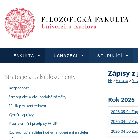
FAKULTA
UCHAZEČI
STUDUJÍCÍ
Zápisy z
FAKULTA
UCHAZEČI
STUDUJÍCÍ
VĚDA A VÝZKUM
ZAHRANIČÍ
Struktura a
Co studova
Bakalářsk
O vědě a 
Aktuální n
Strategie a další dokumenty
FF
>
Fakulta
>
Str
Bezpečnost
Dozvědět se více
Podat přihlášku
Dozvědět se více
Dozvědět se více
Dozvědět se více
Strategie 
Učitelské 
Doktorské
Akademické
Vyjíždějící
Strategické a dlouhodobé záměry
Rok 2026
Podpora a
Informace 
Rigorózní 
Granty a p
Přijíždějíc
FF UK pro udržitelnost
2026-05-04 Záp
Výroční zprávy
Absolventi
Vyjíždějíc
2026-04-27 Záp
Platné vnitřní předpisy FF UK
2026-04-20 Záp
Rozhodnutí a sdělení děkana, opatření a sdělení
Fakultní š