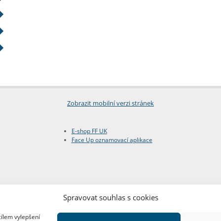
Zobrazit mobilní verzi stránek
E-shop FF UK
Face Up oznamovací aplikace
Spravovat souhlas s cookies
cílem vylepšení